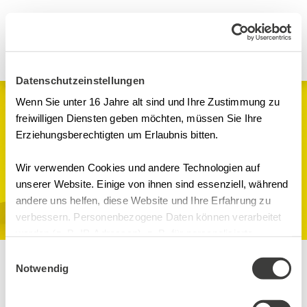
Datenschutzeinstellungen
Wenn Sie unter 16 Jahre alt sind und Ihre Zustimmung zu
Webinare
freiwilligen Diensten geben möchten, müssen Sie Ihre
Erziehungsberechtigten um Erlaubnis bitten.
GDP für die VP -
rechtliche Aspekte
Wir verwenden Cookies und andere Technologien auf
unserer Website. Einige von ihnen sind essenziell, während
andere uns helfen, diese Website und Ihre Erfahrung zu
GDP
verbessern. Personenbezogene Daten können verarbeitet
Online-Seminarraum, Microsoft
werden (z. B. IP-Adressen), z. B. für personalisierte
Teams Digital
Anzeigen und Inhalte oder Anzeigen- und
Einwilligungsauswahl
Inhaltsmessung. Weitere Informationen über die
Notwendig
Inhalte
Verwendung Ihrer Daten finden Sie in
Trainer
unserer Datenschutzerklärung. Sie können Ihre Auswahl