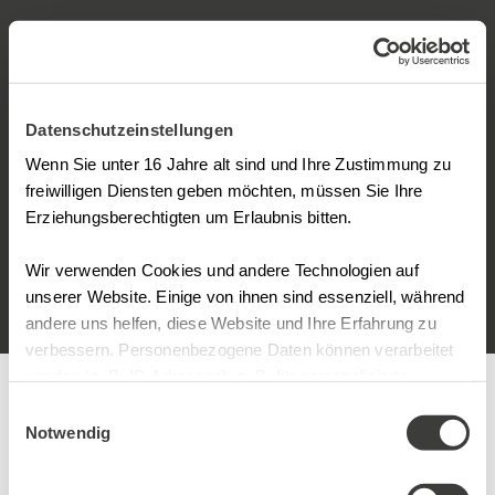
Datenschutzeinstellungen
Wenn Sie unter 16 Jahre alt sind und Ihre Zustimmung zu
freiwilligen Diensten geben möchten, müssen Sie Ihre
Erziehungsberechtigten um Erlaubnis bitten.
Wir verwenden Cookies und andere Technologien auf
unserer Website. Einige von ihnen sind essenziell, während
andere uns helfen, diese Website und Ihre Erfahrung zu
verbessern. Personenbezogene Daten können verarbeitet
werden (z. B. IP-Adressen), z. B. für personalisierte
Inhalte
Anzeigen und Inhalte oder Anzeigen- und
Einwilligungsauswahl
Inhaltsmessung. Weitere Informationen über die
Notwendig
Weitere Termine
Verwendung Ihrer Daten finden Sie in
unserer Datenschutzerklärung. Sie können Ihre Auswahl