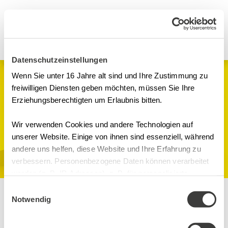
Datenschutzeinstellungen
Wenn Sie unter 16 Jahre alt sind und Ihre Zustimmung zu
Webinare
freiwilligen Diensten geben möchten, müssen Sie Ihre
Erziehungsberechtigten um Erlaubnis bitten.
Pharmazie für
Neueinsteiger – Der
Wir verwenden Cookies und andere Technologien auf
unserer Website. Einige von ihnen sind essenziell, während
Weg von der
andere uns helfen, diese Website und Ihre Erfahrung zu
verbessern. Personenbezogene Daten können verarbeitet
Forschung zur
werden (z. B. IP-Adressen), z. B. für personalisierte
Zulassung und
Anzeigen und Inhalte oder Anzeigen- und
Einwilligungsauswahl
Inhaltsmessung. Weitere Informationen über die
Notwendig
allgemeine
Verwendung Ihrer Daten finden Sie in
unserer Datenschutzerklärung. Sie können Ihre Auswahl