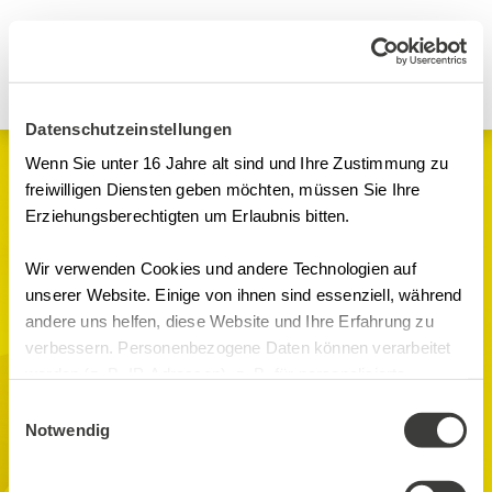
Datenschutzeinstellungen
Wenn Sie unter 16 Jahre alt sind und Ihre Zustimmung zu
Webinare
freiwilligen Diensten geben möchten, müssen Sie Ihre
Erziehungsberechtigten um Erlaubnis bitten.
Validierungskonzepte,
Validierungsplanung
Wir verwenden Cookies und andere Technologien auf
unserer Website. Einige von ihnen sind essenziell, während
und
andere uns helfen, diese Website und Ihre Erfahrung zu
verbessern. Personenbezogene Daten können verarbeitet
Projektmanagement
werden (z. B. IP-Adressen), z. B. für personalisierte
für computergestützte
Anzeigen und Inhalte oder Anzeigen- und
Einwilligungsauswahl
Inhaltsmessung. Weitere Informationen über die
Notwendig
Systeme (CSV.2)
Verwendung Ihrer Daten finden Sie in
unserer Datenschutzerklärung. Sie können Ihre Auswahl