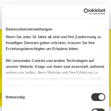
Datenschutzeinstellungen
Wenn Sie unter 16 Jahre alt sind und Ihre Zustimmung zu
Hybrid Seminar
freiwilligen Diensten geben möchten, müssen Sie Ihre
Erziehungsberechtigten um Erlaubnis bitten.
Experte für
GMP/GDP-Auditing:
Wir verwenden Cookies und andere Technologien auf
unserer Website. Einige von ihnen sind essenziell, während
Regelwerke, Ablauf
andere uns helfen, diese Website und Ihre Erfahrung zu
verbessern. Personenbezogene Daten können verarbeitet
und Kommunikation
werden (z. B. IP-Adressen), z. B. für personalisierte
Anzeigen und Inhalte oder Anzeigen- und
Einwilligungsauswahl
GMP
Inhaltsmessung. Weitere Informationen über die
Notwendig
Hotel Oranien / MS Teams, Platter Str. 2
Verwendung Ihrer Daten finden Sie in
65193 Wiesbaden/Digital
unserer Datenschutzerklärung. Sie können Ihre Auswahl