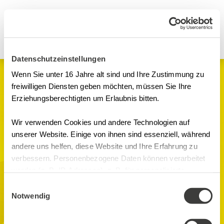
Datenschutzeinstellungen
Wenn Sie unter 16 Jahre alt sind und Ihre Zustimmung zu
Seminare
freiwilligen Diensten geben möchten, müssen Sie Ihre
Erziehungsberechtigten um Erlaubnis bitten.
GxP in der Logistik -
Transport und Handel
Wir verwenden Cookies und andere Technologien auf
unserer Website. Einige von ihnen sind essenziell, während
im Rahmen von GMP,
andere uns helfen, diese Website und Ihre Erfahrung zu
verbessern. Personenbezogene Daten können verarbeitet
GDP und GSP
werden (z. B. IP-Adressen), z. B. für personalisierte
hautnah vor Ort
Anzeigen und Inhalte oder Anzeigen- und
Einwilligungsauswahl
Inhaltsmessung. Weitere Informationen über die
Notwendig
erleben
Verwendung Ihrer Daten finden Sie in
unserer Datenschutzerklärung. Sie können Ihre Auswahl