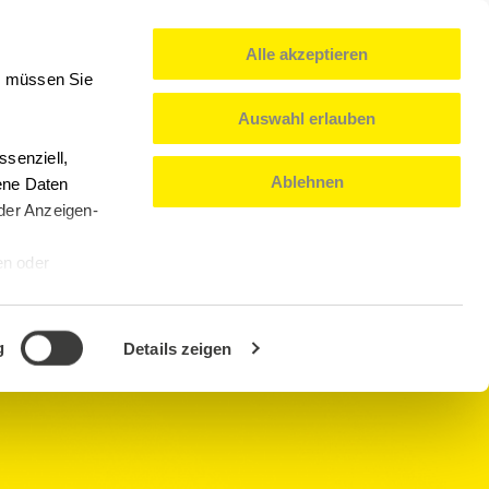
Alle akzeptieren
0
Mein Konto
Deutsch
n, müssen Sie
Auswahl erlauben
senziell,
Ablehnen
ene Daten
oder Anzeigen-
en oder
g
Details zeigen