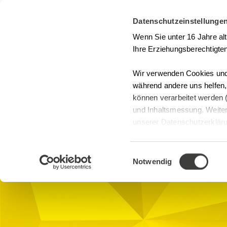
Datenschutzeinstellunge
Seminarsuche
Kontakt
Wenn Sie unter 16 Jahre al
Ihre Erziehungsberechtigten
Wir verwenden Cookies und 
während andere uns helfen
können verarbeitet werden (
Webinare
und Inhaltsmessung. Weiter
GMP und Statisti
unserer Datenschutzerklärun
anpassen.
GMP
Online-Seminarraum (CH), Microsoft
Einwilligungsauswahl
Teams CH-Digital
Notwendig