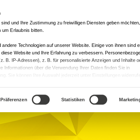
n
Vertrag Widerrufen
t sind und Ihre Zustimmung zu freiwilligen Diensten geben möchte
 um Erlaubnis bitten.
andere Technologien auf unserer Website. Einige von ihnen sind es
, diese Website und Ihre Erfahrung zu verbessern. Personenbezog
z. B. IP-Adressen), z. B. für personalisierte Anzeigen und Inhalte 
e Informationen über die Verwendung Ihrer Daten finden Sie in
k
g. Sie können Ihre Auswahl jederzeit unter Einstellungen widerruf
Präferenzen
Statistiken
Marketin