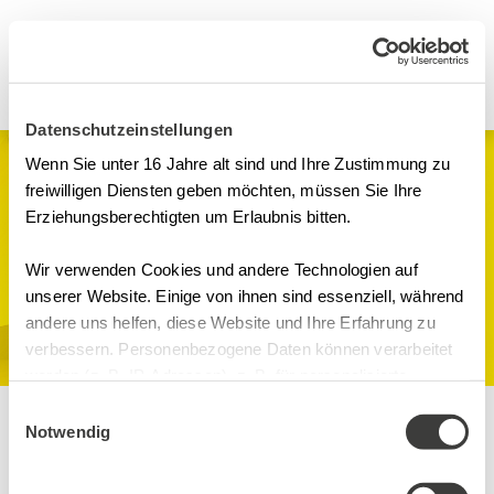
Datenschutzeinstellungen
Wenn Sie unter 16 Jahre alt sind und Ihre Zustimmung zu
Hybrid Seminar
freiwilligen Diensten geben möchten, müssen Sie Ihre
Erziehungsberechtigten um Erlaubnis bitten.
FvP im GDP-Bereich,
Großhandel
Wir verwenden Cookies und andere Technologien auf
unserer Website. Einige von ihnen sind essenziell, während
andere uns helfen, diese Website und Ihre Erfahrung zu
GDP
verbessern. Personenbezogene Daten können verarbeitet
Hotel Arte Kongresszentrum / MS Teams, Riggenbachstr. 10
werden (z. B. IP-Adressen), z. B. für personalisierte
4600 CH-Olten/Digital
Anzeigen und Inhalte oder Anzeigen- und
Einwilligungsauswahl
Inhaltsmessung. Weitere Informationen über die
Notwendig
Inhalte
Verwendung Ihrer Daten finden Sie in
Ort
unserer Datenschutzerklärung. Sie können Ihre Auswahl