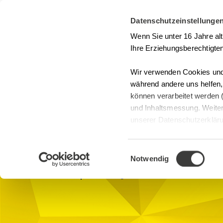
Datenschutzeinstellunge
Seminarsuche
Kontakt
Wenn Sie unter 16 Jahre al
Ihre Erziehungsberechtigten
Wir verwenden Cookies und 
während andere uns helfen
können verarbeitet werden (
Webinare
und Inhaltsmessung. Weiter
Risikomanageme
unserer Datenschutzerklärun
anpassen.
Betrieb
Einwilligungsauswahl
Notwendig
GDP
Online-Seminarraum, Microsoft
Teams Digital