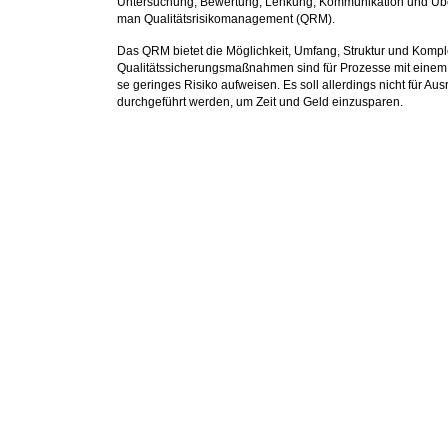
Untersuchung, Bewertung, Lenkung, Kommunikation und Über
man Qualitätsrisikomanagement (QRM).
Das QRM bietet die Möglichkeit, Umfang, Struktur und Kompl
Qualitätssicherungsmaßnahmen sind für Prozesse mit einem 
se geringes Risiko aufweisen. Es soll allerdings nicht für Au
durchgeführt werden, um Zeit und Geld einzusparen.
Risiken in der Pharma Supply Chain
Maßnahmen zur Risikoreduktion
Best Practice: QRM als Prozess
Risikoanalyse entlang der logistischen Prozesskette (FM
Beispiele aus der GDP-Praxis
Take Home Message
Ziele
Sie lernen die Bedeutung von QRM kennen und wie man 
Haben Sie ein wirksames QRM im Unternehmen etabliert? 
Seien Sie gerüstet für das nächste Audit / die nächste Insp
Zielgruppe
Organisationseinheiten, die von GDP betroffen sind: