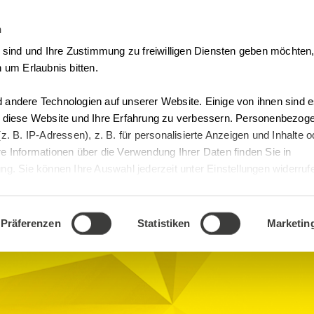
n
Vertrag Widerrufen
t sind und Ihre Zustimmung zu freiwilligen Diensten geben möchte
 um Erlaubnis bitten.
andere Technologien auf unserer Website. Einige von ihnen sind es
, diese Website und Ihre Erfahrung zu verbessern. Personenbezog
z. B. IP-Adressen), z. B. für personalisierte Anzeigen und Inhalte 
e Informationen über die Verwendung Ihrer Daten finden Sie in
nt im GDP-
g. Sie können Ihre Auswahl jederzeit unter Einstellungen widerruf
Präferenzen
Statistiken
Marketin