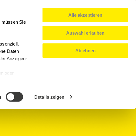
Alle akzeptieren
0
Mein Konto
Deutsch
n, müssen Sie
Auswahl erlauben
senziell,
Ablehnen
ene Daten
oder Anzeigen-
en oder
g
Details zeigen