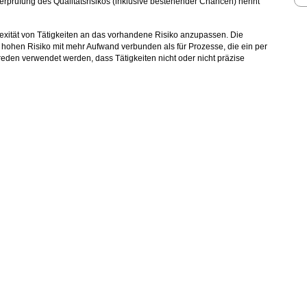
prüfung des Qualitätsrisikos (inklusive bestehender Chancen) nennt
exität von Tätigkeiten an das vorhandene Risiko anzupassen. Die
hohen Risiko mit mehr Aufwand verbunden als für Prozesse, die ein per
sreden verwendet werden, dass Tätigkeiten nicht oder nicht präzise
EA)
es im GDP-Betrieb anwendet.
Hinterfragen Sie Ihre Prozesse und erfahren Sie praxistaugliche Tipps
ektion