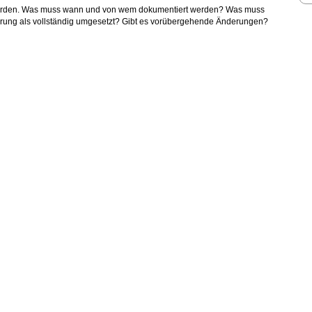
erden. Was muss wann und von wem dokumentiert werden? Was muss
ung als vollständig umgesetzt? Gibt es vorübergehende Änderungen?
 Änderungen
ragen Sie Ihre Prozesse und erfahren Sie praxistaugliche Tipps
ektion