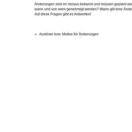
Änderungen sind im Voraus bekannt und müssen geplant w
wann und von wem genehmigt werden? Wann gilt eine Änder
Auf diese Fragen gibt es Antworten!
Auslöser bzw. Motive für Änderungen
Typische GDP-relevante Änderungen
Best Practice: Prozess der Änderungskontrolle
Beispiele aus der GDP-Praxis
Take Home Message
Ziele
Sie erlangen Sicherheit im Umgang mit GDP-relevanten
Handhaben Sie Änderungen effizient und wirksam? Hinterf
Seien Sie gerüstet für das nächste Audit / die nächste Insp
Zielgruppe
Organisationseinheiten, die von GDP betroffen sind:
Geschäftsführung
Key Account Manager
Projektmanager