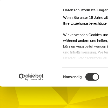
Datenschutzeinstellunge
Seminarsuche
Kontakt
Wenn Sie unter 16 Jahre al
Ihre Erziehungsberechtigten
Wir verwenden Cookies und 
während andere uns helfen
können verarbeitet werden (
Webinare
und Inhaltsmessung. Weiter
Change Control 
unserer Datenschutzerklärun
anpassen.
GDP
Online-Seminarraum, Microsoft
Einwilligungsauswahl
Teams Digital
Notwendig