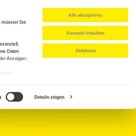
Alle akzeptieren
0
Mein Konto
Deutsch
n, müssen Sie
Auswahl erlauben
senziell,
Ablehnen
ene Daten
oder Anzeigen-
en oder
g
Details zeigen