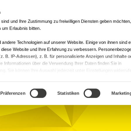
n
Vertrag Widerrufen
t sind und Ihre Zustimmung zu freiwilligen Diensten geben möchte
 um Erlaubnis bitten.
andere Technologien auf unserer Website. Einige von ihnen sind es
, diese Website und Ihre Erfahrung zu verbessern. Personenbezog
z. B. IP-Adressen), z. B. für personalisierte Anzeigen und Inhalte 
e Informationen über die Verwendung Ihrer Daten finden Sie in
im GDP-Betrieb
g. Sie können Ihre Auswahl jederzeit unter Einstellungen widerruf
Präferenzen
Statistiken
Marketin