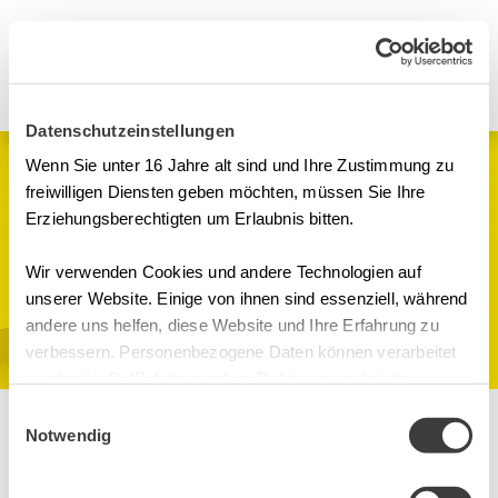
Datenschutzeinstellungen
Wenn Sie unter 16 Jahre alt sind und Ihre Zustimmung zu
Webinare
freiwilligen Diensten geben möchten, müssen Sie Ihre
Erziehungsberechtigten um Erlaubnis bitten.
GDP Anforderungen
an das Lager
Wir verwenden Cookies und andere Technologien auf
unserer Website. Einige von ihnen sind essenziell, während
andere uns helfen, diese Website und Ihre Erfahrung zu
GDP
verbessern. Personenbezogene Daten können verarbeitet
Online-Seminarraum, Microsoft
werden (z. B. IP-Adressen), z. B. für personalisierte
Teams Digital
Anzeigen und Inhalte oder Anzeigen- und
Einwilligungsauswahl
Inhaltsmessung. Weitere Informationen über die
Notwendig
Inhalte
Verwendung Ihrer Daten finden Sie in
Trainer
unserer Datenschutzerklärung. Sie können Ihre Auswahl