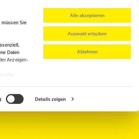
Alle akzeptieren
0
Mein Konto
Deutsch
n, müssen Sie
Auswahl erlauben
senziell,
Ablehnen
ene Daten
oder Anzeigen-
en oder
g
Details zeigen