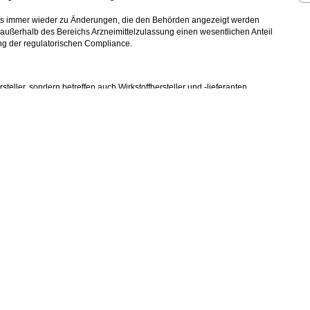
 es immer wieder zu Änderungen, die den Behörden angezeigt werden
außerhalb des Bereichs Arzneimittelzulassung einen wesentlichen Anteil
ung der regulatorischen Compliance.
teller, sondern betreffen auch Wirkstoffhersteller und -lieferanten.
ster durch ein Basiswissen zur Zulassung mit den Anforderungen eines
istet eine optimale Serviceleistung für die Pharma- und Biotech-
bis zur Zulassung
 und den USA