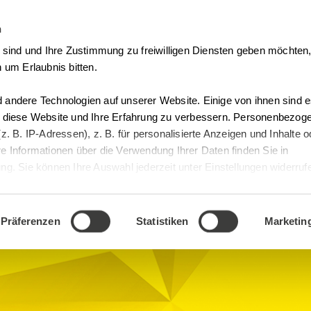
n
Vertrag Widerrufen
t sind und Ihre Zustimmung zu freiwilligen Diensten geben möchte
 um Erlaubnis bitten.
andere Technologien auf unserer Website. Einige von ihnen sind es
, diese Website und Ihre Erfahrung zu verbessern. Personenbezog
z. B. IP-Adressen), z. B. für personalisierte Anzeigen und Inhalte 
e Informationen über die Verwendung Ihrer Daten finden Sie in
riations
g. Sie können Ihre Auswahl jederzeit unter Einstellungen widerruf
genbachstr. 10
Präferenzen
Statistiken
Marketin