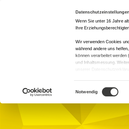
Datenschutzeinstellunge
Seminarsuche
Kontakt
Wenn Sie unter 16 Jahre al
Ihre Erziehungsberechtigten
Wir verwenden Cookies und 
während andere uns helfen
können verarbeitet werden (
Seminare
und Inhaltsmessung. Weiter
Zulassung und Va
unserer Datenschutzerklärun
anpassen.
Zulassung
Hotel Arte Kongresszentrum, Rig
Einwilligungsauswahl
4600 CH-Olten
Notwendig