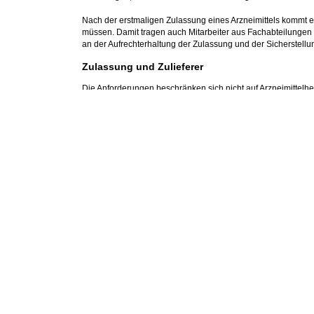
Nach der erstmaligen Zulassung eines Arzneimittels kommt
müssen. Damit tragen auch Mitarbeiter aus Fachabteilungen 
an der Aufrechterhaltung der Zulassung und der Sicherstell
Zulassung und Zulieferer
Die Anforderungen beschränken sich nicht auf Arzneimittelhers
Ebenso sollten Zulieferfirmen von Hilfsstoffen und Dienstlei
pharmazeutischen Unternehmens vertraut sein. Dies gewährle
Industrie.
Der Weg eines Arzneimittels von der Forschung 
Phasen der Arzneimittelentwicklung
Präklinische und klinische Entwicklung
Regelwerke und Behörden
Anforderungen an Arzneimittel und Wirkstoffe
Struktur der Behördenlandschaft in der Schweiz, Europa
Zulassungsverfahren