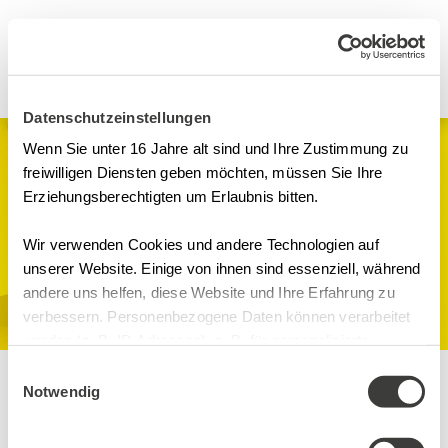
Datenschutzeinstellungen
Wenn Sie unter 16 Jahre alt sind und Ihre Zustimmung zu
Webinare
freiwilligen Diensten geben möchten, müssen Sie Ihre
Erziehungsberechtigten um Erlaubnis bitten.
Reinigungsvalidierung
Wir verwenden Cookies und andere Technologien auf
Hygiene
unserer Website. Einige von ihnen sind essenziell, während
Online-Seminarraum, Microsoft
andere uns helfen, diese Website und Ihre Erfahrung zu
Teams Digital
verbessern. Personenbezogene Daten können verarbeitet
werden (z. B. IP-Adressen), z. B. für personalisierte
Anzeigen und Inhalte oder Anzeigen- und
Einwilligungsauswahl
Inhaltsmessung. Weitere Informationen über die
Notwendig
Inhalte
Verwendung Ihrer Daten finden Sie in
Trainer
unserer Datenschutzerklärung. Sie können Ihre Auswahl