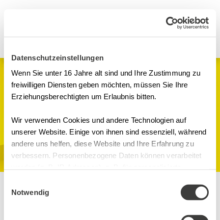
Datenschutzeinstellungen
Wenn Sie unter 16 Jahre alt sind und Ihre Zustimmung zu
Webinare
freiwilligen Diensten geben möchten, müssen Sie Ihre
Erziehungsberechtigten um Erlaubnis bitten.
GDP Grundprinzipien
für Tierarzneimittel
Wir verwenden Cookies und andere Technologien auf
unserer Website. Einige von ihnen sind essenziell, während
andere uns helfen, diese Website und Ihre Erfahrung zu
GDP
verbessern. Personenbezogene Daten können verarbeitet
Online-Seminarraum, Microsoft
werden (z. B. IP-Adressen), z. B. für personalisierte
Teams Digital
Anzeigen und Inhalte oder Anzeigen- und
Einwilligungsauswahl
Inhaltsmessung. Weitere Informationen über die
Notwendig
Inhalte
Verwendung Ihrer Daten finden Sie in
Trainer
unserer Datenschutzerklärung. Sie können Ihre Auswahl