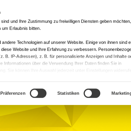
n
Vertrag Widerrufen
t sind und Ihre Zustimmung zu freiwilligen Diensten geben möchte
 um Erlaubnis bitten.
andere Technologien auf unserer Website. Einige von ihnen sind es
, diese Website und Ihre Erfahrung zu verbessern. Personenbezog
z. B. IP-Adressen), z. B. für personalisierte Anzeigen und Inhalte 
e Informationen über die Verwendung Ihrer Daten finden Sie in
nt
g. Sie können Ihre Auswahl jederzeit unter Einstellungen widerruf
cz-Str. 1
Präferenzen
Statistiken
Marketin