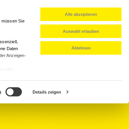
Alle akzeptieren
0
Mein Konto
Deutsch
n, müssen Sie
Auswahl erlauben
senziell,
Ablehnen
ene Daten
oder Anzeigen-
en oder
g
Details zeigen