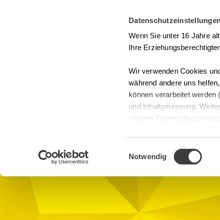
Datenschutzeinstellunge
Seminarsuche
Kontakt
Wenn Sie unter 16 Jahre al
Ihre Erziehungsberechtigten
Wir verwenden Cookies und 
während andere uns helfen
können verarbeitet werden (
Seminare
und Inhaltsmessung. Weiter
Risikomanageme
unserer Datenschutzerklärun
anpassen.
GMP
Intercity Hotel Karlsruhe, Victor-Gollan
Einwilligungsauswahl
76137 Karlsruhe
Notwendig