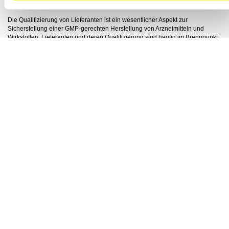
Regeln für Lieferanten
Die Qualifizierung von Lieferanten ist ein wesentlicher Aspekt zur
Sicherstellung einer GMP-gerechten Herstellung von Arzneimitteln und
Wirkstoffen. Lieferanten und deren Qualifizierung sind häufig im Brennpunkt
von Audits und Inspektionen. Aktuelle Qualitätsmängel bei Lieferungen aus
Drittländern verstärken diesen Trend.
Lieferantenqualifizierung
Die Anforderungen zur Qualifizierung von Lieferanten und Dienstleistern
erfordern ein differenziertes Vorgehen. Sie erfahren die praxisnahe
Abstufung der Lieferantenqualifizierung ausserhalb eines Audits in diesem
Seminar.
Verträge
Verträge und Verantwortungsabgrenzungen sind explizite Forderungen für
die Zusammenarbeit zwischen Auftraggebern und Auftragnehmern. Sie
erkennen die Möglichkeiten der unterschiedlichen vertraglichen
Vereinbarungen in diesem Seminarprogramm.
Ziele
Regelwerke zur Lieferantenqualifizierung