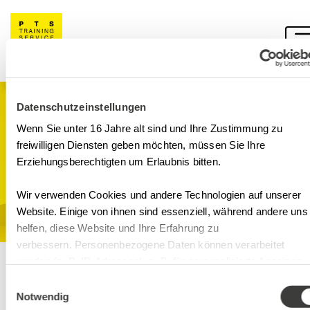
Datenschutzeinstellungen
Hybrid Seminar
Wenn Sie unter 16 Jahre alt sind und Ihre Zustimmung zu
Lieferantenqualifizieru
freiwilligen Diensten geben möchten, müssen Sie Ihre
Erziehungsberechtigten um Erlaubnis bitten.
GMP
Wir verwenden Cookies und andere Technologien auf unserer
Hotel Arte Kongresszentrum / MS Teams, Riggenbachstr. 10
4600 CH-Olten/Digital
Website. Einige von ihnen sind essenziell, während andere uns
helfen, diese Website und Ihre Erfahrung zu
verbessern. Personenbezogene Daten können verarbeitet
werden (z. B. IP-Adressen), z. B. für personalisierte Anzeigen
Inhalte
und Inhalte oder Anzeigen- und Inhaltsmessung. Weitere
Einwilligungsauswahl
Informationen über die Verwendung Ihrer Daten finden Sie in
Ort
Notwendig