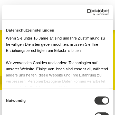
Datenschutzeinstellungen
Wenn Sie unter 16 Jahre alt sind und Ihre Zustimmung zu
Webinare
freiwilligen Diensten geben möchten, müssen Sie Ihre
Erziehungsberechtigten um Erlaubnis bitten.
GMP meets IT
Wir verwenden Cookies und andere Technologien auf
GMP
unserer Website. Einige von ihnen sind essenziell, während
Online-Seminarraum, Microsoft
andere uns helfen, diese Website und Ihre Erfahrung zu
Teams Digital
verbessern. Personenbezogene Daten können verarbeitet
werden (z. B. IP-Adressen), z. B. für personalisierte
Anzeigen und Inhalte oder Anzeigen- und
Einwilligungsauswahl
Inhaltsmessung. Weitere Informationen über die
Notwendig
Inhalte
Verwendung Ihrer Daten finden Sie in
Trainer
unserer Datenschutzerklärung. Sie können Ihre Auswahl