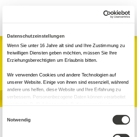
Datenschutzeinstellungen
Wenn Sie unter 16 Jahre alt sind und Ihre Zustimmung zu
Seminare
freiwilligen Diensten geben möchten, müssen Sie Ihre
Erziehungsberechtigten um Erlaubnis bitten.
8. GDP-Konferenz
Wir verwenden Cookies und andere Technologien auf
GDP
unserer Website. Einige von ihnen sind essenziell, während
cantera by Wiegand, Adolph-Brosang-Str. 32
andere uns helfen, diese Website und Ihre Erfahrung zu
31515 Wunstorf
verbessern. Personenbezogene Daten können verarbeitet
werden (z. B. IP-Adressen), z. B. für personalisierte
Anzeigen und Inhalte oder Anzeigen- und
Einwilligungsauswahl
Inhaltsmessung. Weitere Informationen über die
Notwendig
Inhalte
Verwendung Ihrer Daten finden Sie in
Ort
unserer Datenschutzerklärung. Sie können Ihre Auswahl